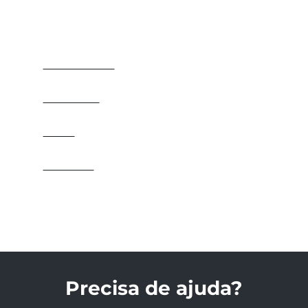
VEJA TAMBÉM
ELETROCALHAS
PERFILADOS
LEITOS
FIXADORES
ACESSÓRIOS
Precisa de ajuda?